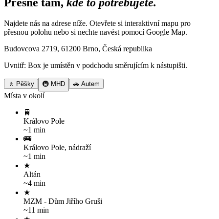
Přesně tam,
kde to potřebujete.
Najdete nás na adrese níže. Otevřete si interaktivní mapu pro
přesnou polohu nebo si nechte navést pomocí Google Map.
Budovcova 2719, 61200 Brno, Česká republika
Uvnitř: Box je umístěn v podchodu směrujícím k nástupišti.
🚶 Pěšky
🚇 MHD
🚗 Autem
Místa v okolí
🚆
Královo Pole
~1 min
🚌
Královo Pole, nádraží
~1 min
★
Altán
~4 min
★
MZM - Dům Jiřího Gruši
~11 min