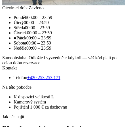
Rezervovat tuto úschovnu →
Trasa
Otevírací doba
Zavřeno
Pondělí
00:00
–
23:59
Úterý
00:00
–
23:59
Středa
00:00
–
23:59
Čtvrtek
00:00
–
23:59
●
Pátek
00:00
–
23:59
Sobota
00:00
–
23:59
Neděle
00:00
–
23:59
Samoobsluha. Odložte i vyzvedněte kdykoli — váš kód platí po
celou dobu rezervace.
Kontakt
Telefon
+420 253 253 171
Na této pobočce
K dispozici velikosti L
Kamerový systém
Pojištění 1 000 € za úschovnu
Jak nás najít