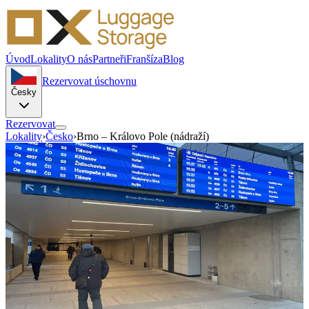
Úvod
Lokality
O nás
Partneři
Franšíza
Blog
Rezervovat úschovnu
Česky
Rezervovat
Lokality
›
Česko
›
Brno – Královo Pole (nádraží)
Brno · Česko
Úschovna zavazadel
Brno
Budovcova 2719 61200
Odložte si zavazadla v Brně a pohybujte se po městě pohodlněji.
Samoobslužné boxy OX Luggage Storage se hodí pro cestující,
návštěvníky akcí i krátké zastávky ve městě.
Samoobsluha
Automatizovaný přístup
—
/den
Od — malá úschovna