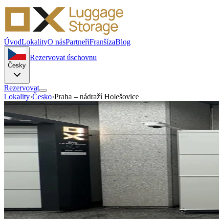
Úvod
Lokality
O nás
Partneři
Franšíza
Blog
Rezervovat úschovnu
Česky
Rezervovat
Lokality
›
Česko
›
Praha – nádraží Holešovice
Praha · Česko
Úschovna zavazadel Praha
Hole
Partyzánská 1546 17000
Odložte si kufr nebo batoh v Holešovicích a využijte čas ve městě nap
Samoobsluha
Automatizovaný přístup
—
/den
Od — malá úschovna
Rezervovat tuto úschovnu →
Trasa
♿ Bezbariérový přístup