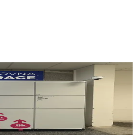
štěvníky akcí v okolí.