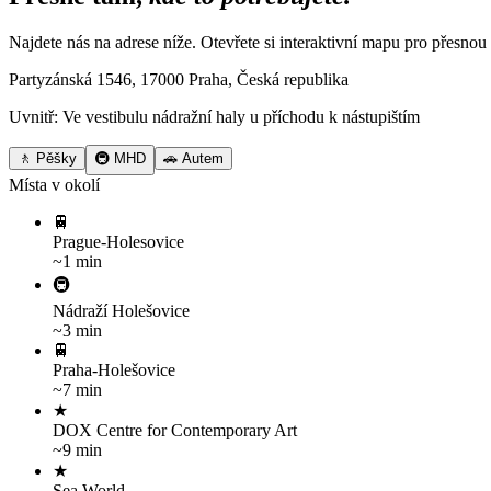
Najdete nás na adrese níže. Otevřete si interaktivní mapu pro přesn
Partyzánská 1546, 17000 Praha, Česká republika
Uvnitř: Ve vestibulu nádražní haly u příchodu k nástupištím
🚶 Pěšky
🚇 MHD
🚗 Autem
Místa v okolí
🚆
Prague-Holesovice
~1 min
🚇
Nádraží Holešovice
~3 min
🚆
Praha-Holešovice
~7 min
★
DOX Centre for Contemporary Art
~9 min
★
Sea World