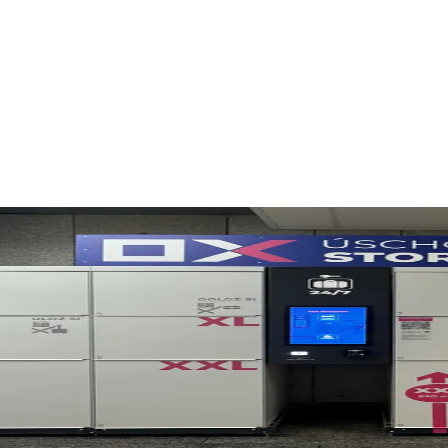
šovice
lno. Samoobslužné boxy jsou vhodné pro cestující vlakem, turisty i náv