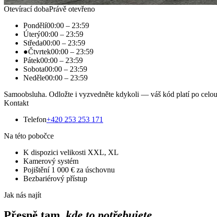
Otevírací doba
Právě otevřeno
Pondělí
00:00
–
23:59
Úterý
00:00
–
23:59
Středa
00:00
–
23:59
●
Čtvrtek
00:00
–
23:59
Pátek
00:00
–
23:59
Sobota
00:00
–
23:59
Neděle
00:00
–
23:59
Samoobsluha. Odložte i vyzvedněte kdykoli — váš kód platí po celou
Kontakt
Telefon
+420 253 253 171
Na této pobočce
K dispozici velikosti XXL, XL
Kamerový systém
Pojištění 1 000 € za úschovnu
Bezbariérový přístup
Jak nás najít
Přesně tam,
kde to potřebujete.