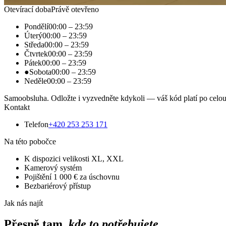
Otevírací doba
Právě otevřeno
Pondělí
00:00
–
23:59
Úterý
00:00
–
23:59
Středa
00:00
–
23:59
Čtvrtek
00:00
–
23:59
Pátek
00:00
–
23:59
●
Sobota
00:00
–
23:59
Neděle
00:00
–
23:59
Samoobsluha. Odložte i vyzvedněte kdykoli — váš kód platí po celou
Kontakt
Telefon
+420 253 253 171
Na této pobočce
K dispozici velikosti XL, XXL
Kamerový systém
Pojištění 1 000 € za úschovnu
Bezbariérový přístup
Jak nás najít
Přesně tam,
kde to potřebujete.