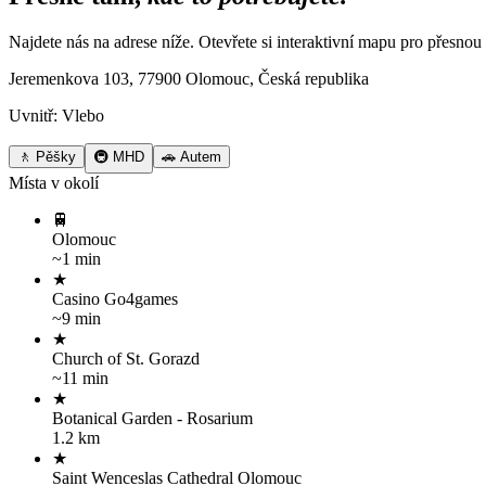
Najdete nás na adrese níže. Otevřete si interaktivní mapu pro přesn
Jeremenkova 103, 77900 Olomouc, Česká republika
Uvnitř: Vlebo
🚶 Pěšky
🚇 MHD
🚗 Autem
Místa v okolí
🚆
Olomouc
~1 min
★
Casino Go4games
~9 min
★
Church of St. Gorazd
~11 min
★
Botanical Garden - Rosarium
1.2 km
★
Saint Wenceslas Cathedral Olomouc