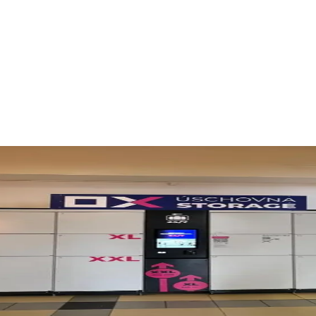
lavní
nádraží
tra bez kufrů. Samoobslužné boxy jsou vhodné pro cestující i návštěvní