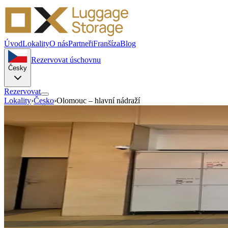
Úvod
Lokality
O nás
Partneři
Franšíza
Blog
Rezervovat úschovnu
Česky
Rezervovat
Lokality
›
Česko
›
Olomouc – hlavní nádraží
Olomouc · Česko
Úschovna zavazadel Olomouc h
Jeremenkova 103 77900
Odložte si zavazadla u hlavního nádraží v Olomouci a vyrazte do cen
Samoobsluha
Automatizovaný přístup
—
/den
Od — malá úschovna
Rezervovat tuto úschovnu →
Trasa
♿ Bezbariérový přístup